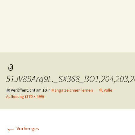
51JV8SArq9L._SX368_BO1,204,203,2
Veröffentlicht am
10
in
Manga zeichnen lernen
Volle
Auflösung (370 × 499)
←
Vorheriges