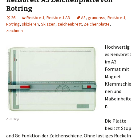
Rotring
26
Reißbrett
,
Reißbrett A3
A3
,
grundriss
,
Reißbrett
,
Rotring
,
skizieren
,
Skizzen
,
zeichenbrett
,
Zeichenplatte
,
zeichnen
Hochwertig
es Reißbrett
im A3
Format mit
Magnet
Klemmschie
nen und
Maßeinheite
n.
Zum Shop
Die Platte
besitzt Stop
and Go Funktion der Zeichenschiene. Ohne lästiges Ruckeln