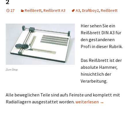
2
27
Reißbrett
,
Reißbrett A3
A3
,
Draftboy2
,
Reißbrett
Hier sehen Sie ein
Reißbrett DIN A3 für
den gestandenen
Profi in dieser Rubrik.
Das Reißbrett ist der
absolute Hammer,
Zum Shop
hinsichtlich der
Verarbeitung.
Alle beweglichen Teile sind aufs Feinste und komplett mit
Reißbrett A3 Zeichenplatte
Radiallagern ausgestattet worden.
weiterlesen
→