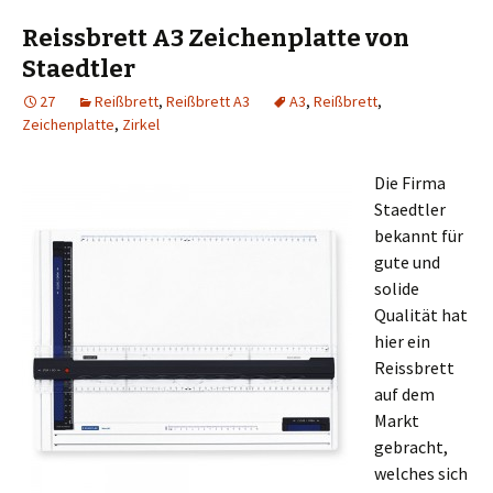
Reissbrett A3 Zeichenplatte von
Staedtler
27
Reißbrett
,
Reißbrett A3
A3
,
Reißbrett
,
Zeichenplatte
,
Zirkel
Die Firma
Staedtler
bekannt für
gute und
solide
Qualität hat
hier ein
Reissbrett
auf dem
Markt
gebracht,
welches sich