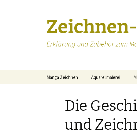
Zeichnen
Erklärung und Zubehör zum Ma
Zum
Manga Zeichnen
Aquarellmalerei
M
Inhalt
springen
Manga zeichnen lernen
Die Gesch
Manga Augen zeichnen
Mangakas
und Zeich