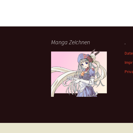
Manga Zeichnen
.
Date
Imp
Priv