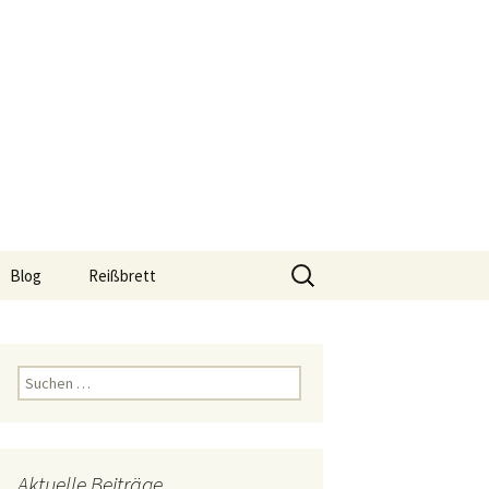
Suchen
Blog
Reißbrett
nach:
hop
Reißbrett A0
Reißbrett A1
Suchen
nach:
Reißbrett A2
Reißbrett A3
Aktuelle Beiträge