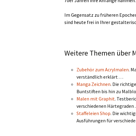
70er Jahren ihre Anfänge nahmen.
Im Gegensatz zu früheren Epochen,
sind heute frei in Ihrer gestalteri
Weitere Themen über M
Zubehör zum Acrylmalen
. M
verständlich erklärt . . .
Manga Zeichnen
. Die richti
Buntstiften bis hin zu Malblo
Malen mit Graphit
. Testberi
verschiedenen Härtegraden . .
Staffeleien Shop
. Die wichti
Ausführungen für verschieden