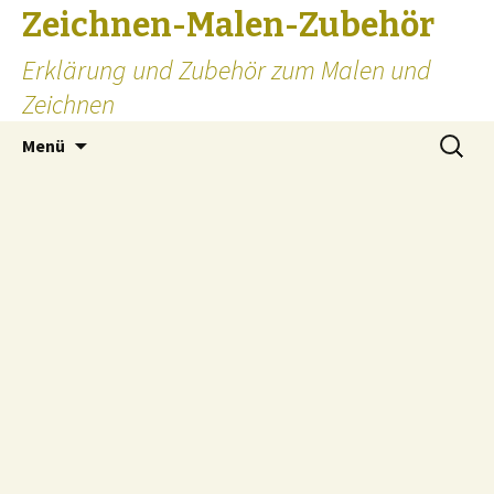
Zeichnen-Malen-Zubehör
Erklärung und Zubehör zum Malen und
Zeichnen
Zum
Suchen
Menü
Inhalt
nach:
springen