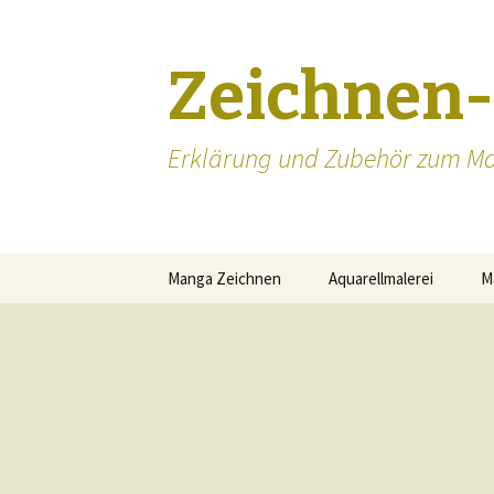
Zeichnen
Erklärung und Zubehör zum Ma
Zum
Manga Zeichnen
Aquarellmalerei
M
Inhalt
springen
Manga zeichnen lernen
Manga Augen zeichnen
Mangakas