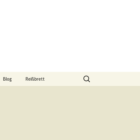
Suchen
Blog
Reißbrett
nach:
hop
Reißbrett A0
Reißbrett A1
Reißbrett A2
Reißbrett A3