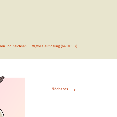
Schreibtisch
len und Zeichnen
Volle Auflösung (640 × 552)
→
Nächstes