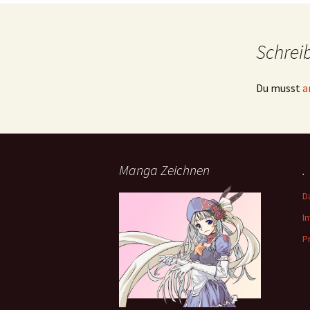
Schrei
Du musst
a
Manga Zeichnen
.
D
I
P