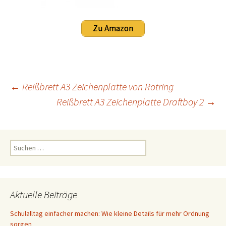
Zu Amazon
Beitrags-
←
Reißbrett A3 Zeichenplatte von Rotring
Reißbrett A3 Zeichenplatte Draftboy 2
→
Navigation
Suchen
nach:
Aktuelle Beiträge
Schulalltag einfacher machen: Wie kleine Details für mehr Ordnung
sorgen