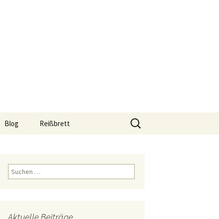
Suchen
Blog
Reißbrett
nach:
hop
Reißbrett A0
Reißbrett A1
Suchen
nach:
Reißbrett A2
Reißbrett A3
Aktuelle Beiträge