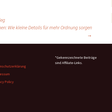
Weg
en: Wie kleine Details für mehr Ordnung sorgen
→
*Gekennzeichnete Beiträge
sind Affiliate-Links.
nschutzerklärung
ressum
acy Policy