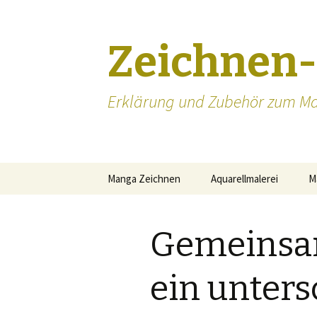
Zeichnen
Erklärung und Zubehör zum Ma
Zum
Manga Zeichnen
Aquarellmalerei
M
Inhalt
springen
Manga zeichnen lernen
Gemeinsam
Manga Augen zeichnen
Mangakas
ein unters