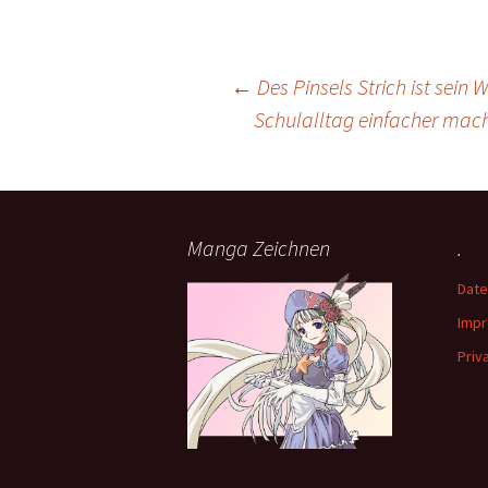
Beitrags-
←
Des Pinsels Strich ist sein 
Schulalltag einfacher mach
Navigation
Manga Zeichnen
.
Date
Imp
Priv