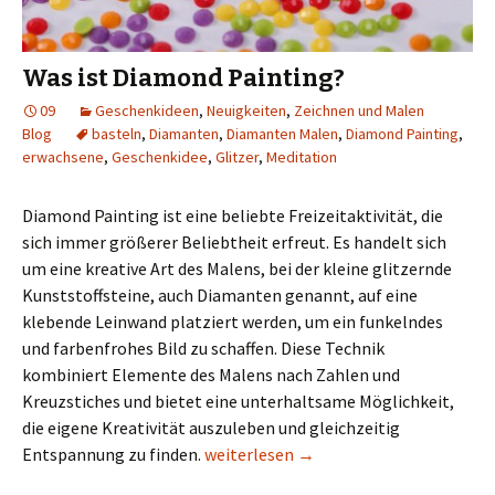
Was ist Diamond Painting?
09
Geschenkideen
,
Neuigkeiten
,
Zeichnen und Malen
Blog
basteln
,
Diamanten
,
Diamanten Malen
,
Diamond Painting
,
erwachsene
,
Geschenkidee
,
Glitzer
,
Meditation
Diamond Painting ist eine beliebte Freizeitaktivität, die
sich immer größerer Beliebtheit erfreut. Es handelt sich
um eine kreative Art des Malens, bei der kleine glitzernde
Kunststoffsteine, auch Diamanten genannt, auf eine
klebende Leinwand platziert werden, um ein funkelndes
und farbenfrohes Bild zu schaffen. Diese Technik
kombiniert Elemente des Malens nach Zahlen und
Kreuzstiches und bietet eine unterhaltsame Möglichkeit,
die eigene Kreativität auszuleben und gleichzeitig
Was ist Diamond Painting?
Entspannung zu finden.
weiterlesen
→