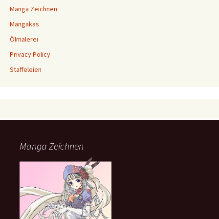
Manga Zeichnen
Mangakas
Ölmalerei
Privacy Policy
Staffeleien
Manga Zeichnen