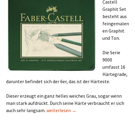
Castell
Graphit Set
besteht aus
feingemalen
en Graphit
und Ton.
Die Serie
9000
umfasst 16
Härtegrade,
darunter befindet sich der 6er, das ist der Härteste.
Dieser erzeugt ein ganz helles weiches Grau, sogar wenn
man stark aufdrückt. Durch seine Härte verbraucht er sich
Graphit Set Faber Castell Testbericht
auch sehr langsam.
weiterlesen
→