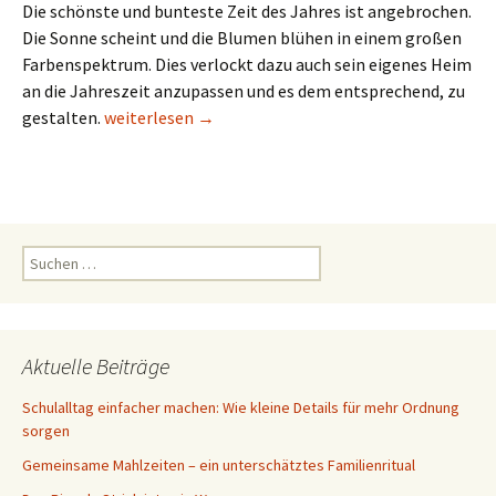
Die schönste und bunteste Zeit des Jahres ist angebrochen.
Die Sonne scheint und die Blumen blühen in einem großen
Farbenspektrum. Dies verlockt dazu auch sein eigenes Heim
an die Jahreszeit anzupassen und es dem entsprechend, zu
Malern und Dekorieren im eigenen Heim
gestalten.
weiterlesen
→
Suchen
nach:
Aktuelle Beiträge
Schulalltag einfacher machen: Wie kleine Details für mehr Ordnung
sorgen
Gemeinsame Mahlzeiten – ein unterschätztes Familienritual