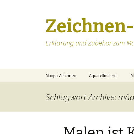
Zeichnen
Erklärung und Zubehör zum Ma
Zum
Manga Zeichnen
Aquarellmalerei
M
Inhalt
springen
Manga zeichnen lernen
Schlagwort-Archive: mä
Manga Augen zeichnen
Mangakas
Malen ist 