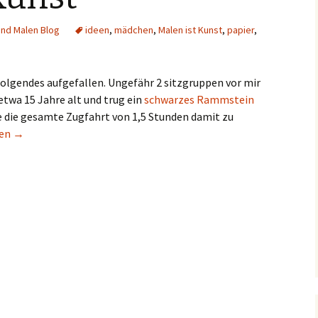
und Malen Blog
ideen
,
mädchen
,
Malen ist Kunst
,
papier
,
 folgendes aufgefallen. Ungefähr 2 sitzgruppen vor mir
etwa 15 Jahre alt und trug ein
schwarzes Rammstein
e die gesamte Zugfahrt von 1,5 Stunden damit zu
 Kunst
sen
→