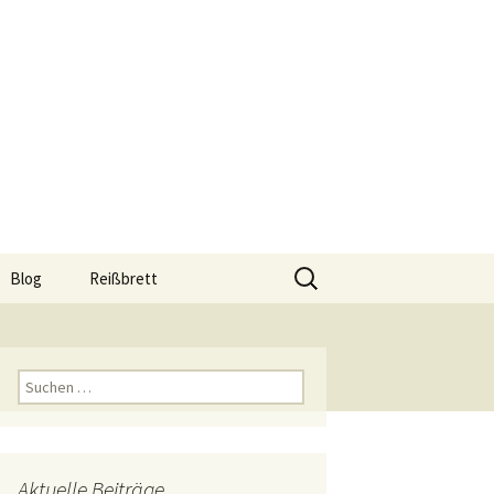
Suchen
Blog
Reißbrett
nach:
hop
Reißbrett A0
Reißbrett A1
Suchen
nach:
Reißbrett A2
Reißbrett A3
Aktuelle Beiträge