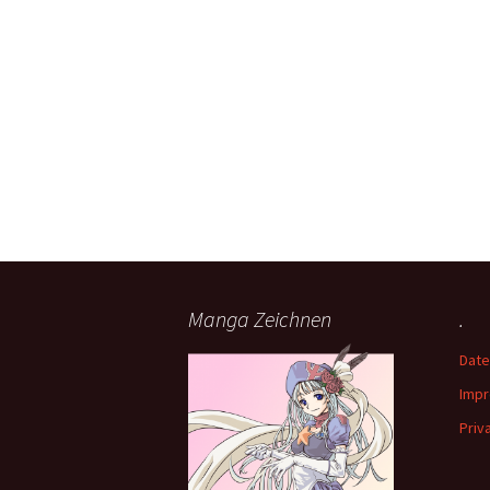
Manga Zeichnen
.
Date
Imp
Priv