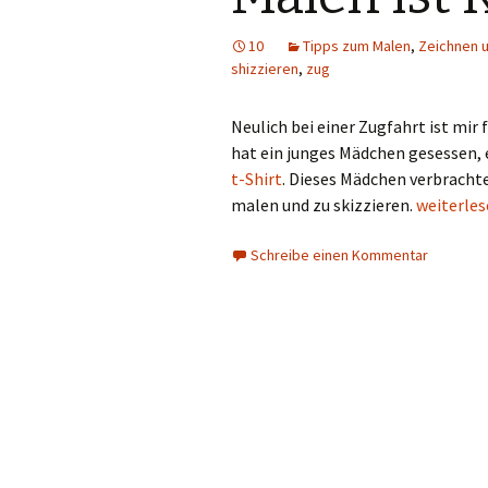
10
Tipps zum Malen
,
Zeichnen 
shizzieren
,
zug
Neulich bei einer Zugfahrt ist mir
hat ein junges Mädchen gesessen, 
t-Shirt
. Dieses Mädchen verbracht
Malen ist
malen und zu skizzieren.
weiterle
Schreibe einen Kommentar