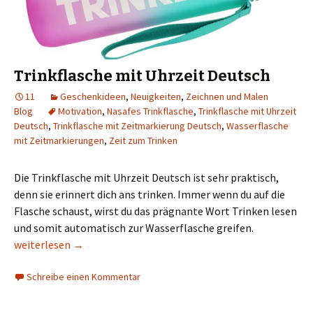
Trinkflasche mit Uhrzeit Deutsch
11
Geschenkideen
,
Neuigkeiten
,
Zeichnen und Malen
Blog
Motivation
,
Nasafes Trinkflasche
,
Trinkflasche mit Uhrzeit
Deutsch
,
Trinkflasche mit Zeitmarkierung Deutsch
,
Wasserflasche
mit Zeitmarkierungen
,
Zeit zum Trinken
Die Trinkflasche mit Uhrzeit Deutsch ist sehr praktisch,
denn sie erinnert dich ans trinken. Immer wenn du auf die
Flasche schaust, wirst du das prägnante Wort Trinken lesen
und somit automatisch zur Wasserflasche greifen.
Trinkflasche mit Uhrzeit Deutsch
weiterlesen
→
Schreibe einen Kommentar