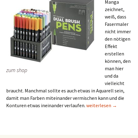
Manga
zeichnet,
weiß, dass
Fasermaler
nicht immer
den nötigen
Effekt
erstellen
können, den
man hier
zum shop
und da
vielleicht
braucht. Manchmal sollte es auch etwas in Aquarell sein,
damit man Farben miteinander vermischen kann und die
Die Manga Stifte von T
Konturen etwas ineinander verlaufen.
weiterlesen
→