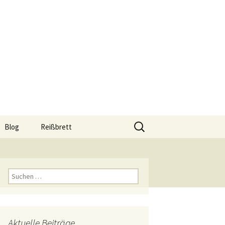
Suchen
Blog
Reißbrett
nach:
hop
Reißbrett A0
Reißbrett A1
Suchen
nach:
Reißbrett A2
Reißbrett A3
Aktuelle Beiträge