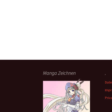
Manga Zeichnen
.
Date
Imp
Priv