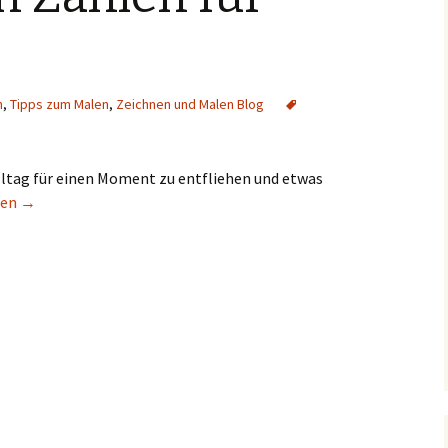
n
,
Tipps zum Malen
,
Zeichnen und Malen Blog
lltag für einen Moment zu entfliehen und etwas
ch Zahlen für Große
sen
→