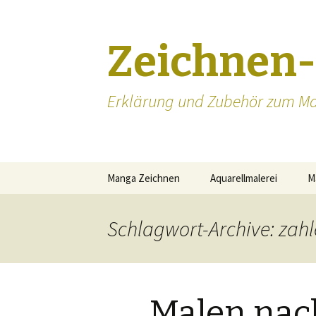
Zeichnen
Erklärung und Zubehör zum Ma
Zum
Manga Zeichnen
Aquarellmalerei
M
Inhalt
springen
Manga zeichnen lernen
Schlagwort-Archive: zah
Manga Augen zeichnen
Mangakas
Malen nac