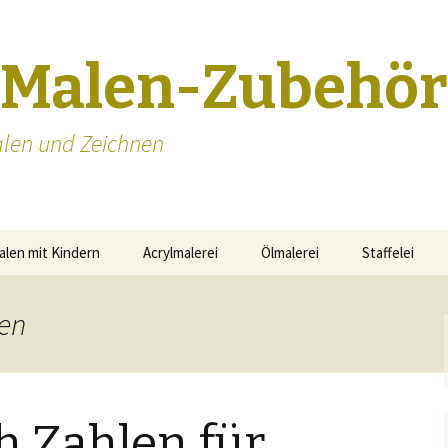
-Malen-Zubehör
len und Zeichnen
alen mit Kindern
Acrylmalerei
Ölmalerei
Staffelei
Staffeleien S
len
h Zahlen für