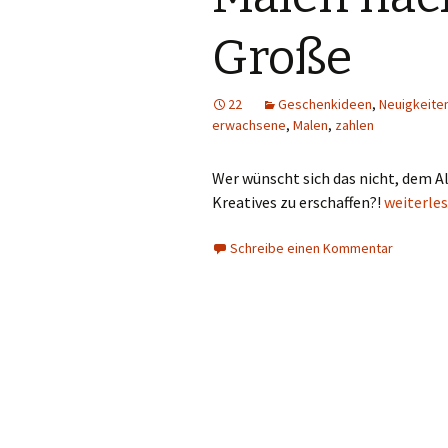
Große
22
Geschenkideen
,
Neuigkeite
erwachsene
,
Malen
,
zahlen
Wer wünscht sich das nicht, dem A
Malen na
Kreatives zu erschaffen?!
weiterle
Schreibe einen Kommentar