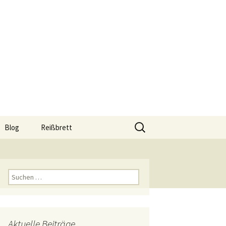
Suchen
Blog
Reißbrett
nach:
hop
Reißbrett A0
Reißbrett A1
Suchen
nach:
Reißbrett A2
Reißbrett A3
Aktuelle Beiträge