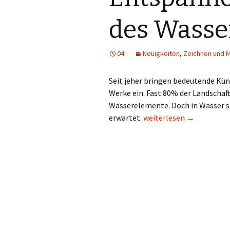
des Wasse
04
Neuigkeiten
,
Zeichnen und M
Seit jeher bringen bedeutende Kün
Werke ein. Fast 80% der Landschaf
Wasserelemente. Doch in Wasser s
Entspannende Wirkung d
erwartet.
weiterlesen
→