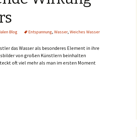
rs
alen Blog
Entspannung
,
Wasser
,
Weiches Wasser
stler das Wasser als besonderes Element in ihre
tsbilder von großen Künstlern beinhalten
teckt oft viel mehr als man im ersten Moment
es Wassers