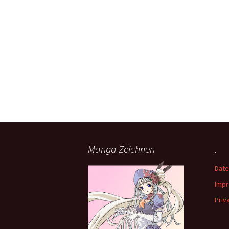
Manga Zeichnen
.
Date
Imp
Priv