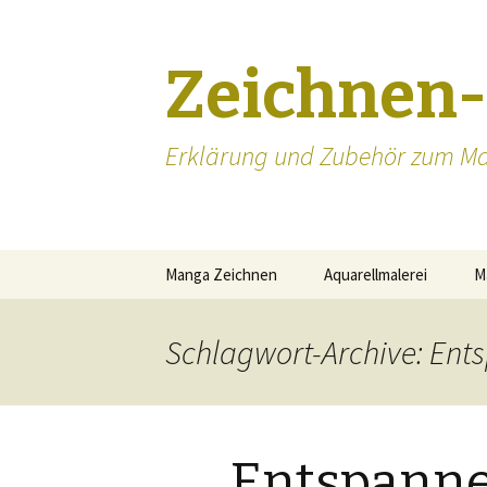
Zeichnen
Erklärung und Zubehör zum Ma
Zum
Manga Zeichnen
Aquarellmalerei
M
Inhalt
springen
Manga zeichnen lernen
Schlagwort-Archive: En
Manga Augen zeichnen
Mangakas
Entspann